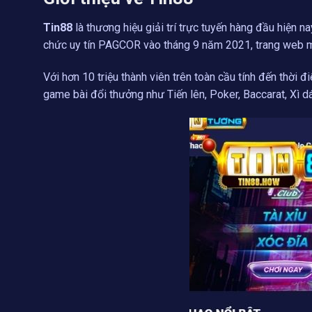
Tin88
là thương hiệu giải trí trực tuyến hàng đầu hiện 
chức uy tín PAGCOR vào tháng 9 năm 2021, trang web man
Với hơn 10 triệu thành viên trên toàn cầu tính đến thời 
game bài đổi thưởng như Tiến lên, Poker, Baccarat, Xì 