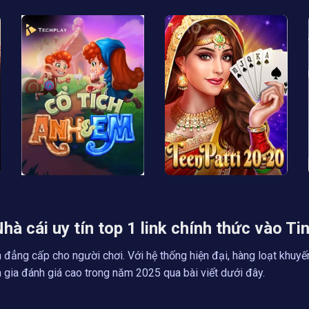
hà cái uy tín top 1 link chính thức vào T
 đẳng cấp cho người chơi. Với hệ thống hiện đại, hàng loạt khuyế
 gia đánh giá cao trong năm 2025 qua bài viết dưới đây.