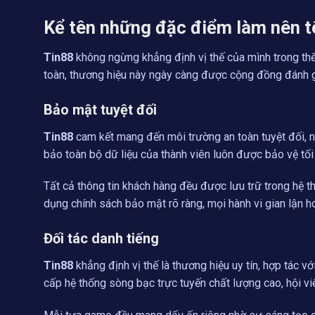
Kể tên những đặc điểm làm nên t
Tin88
không ngừng khẳng định vị thế của mình trong thế
toàn, thương hiệu này ngày càng được cộng đồng đánh g
Bảo mật tuyệt đối
Tin88
cam kết mang đến môi trường an toàn tuyệt đối, ng
bảo toàn bộ dữ liệu của thành viên luôn được bảo vệ tối
Tất cả thông tin khách hàng đều được lưu trữ trong hệ 
dụng chính sách bảo mật rõ ràng, mọi hành vi gian lận h
Đối tác danh tiếng
Tin88
khẳng định vị thế là thương hiệu uy tín, hợp tác
cấp hệ thống sòng bạc trực tuyến chất lượng cao, hội vi