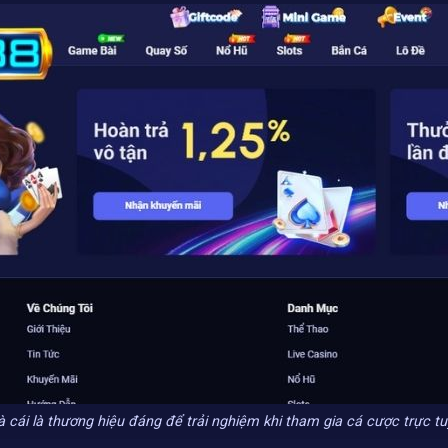
 cái là thương hiệu đáng để trải nghiệm khi tham gia cá cược trực t