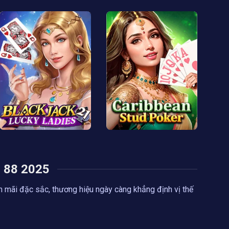
in 88 2025
n mãi đặc sắc, thương hiệu ngày càng khẳng định vị thế