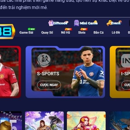
 các nhà phát triển game hàng đầu, tạo nên sự khác biệt về đồ h
đến trải nghiệm mới mẻ.