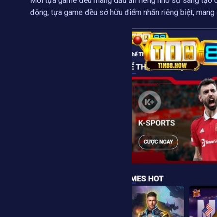
Mỗi tựa game đều mang dấu ấn riêng nhờ sự sáng tạo của
động, tựa game đều sở hữu điểm nhấn riêng biệt, mang 