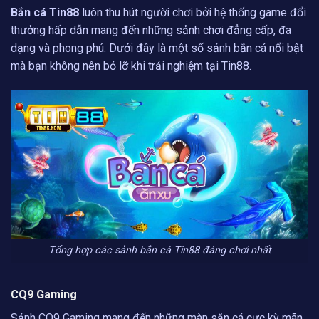
Bắn cá Tin88
luôn thu hút người chơi bởi hệ thống game đổi
thưởng hấp dẫn mang đến những sảnh chơi đẳng cấp, đa
dạng và phong phú. Dưới đây là một số sảnh bắn cá nổi bật
mà bạn không nên bỏ lỡ khi trải nghiệm tại Tin88.
Tổng hợp các sảnh bắn cá Tin88 đáng chơi nhất
CQ9 Gaming
Sảnh CQ9 Gaming mang đến những màn săn cá cực kỳ mãn