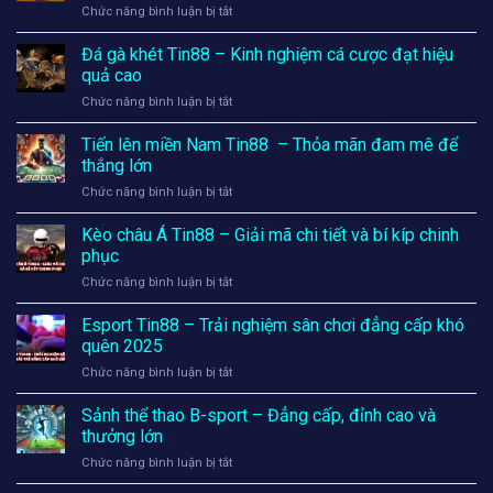
ở
Chức năng bình luận bị tắt
Tin88
Mậu
–
Binh
Đá gà khét Tin88 – Kinh nghiệm cá cược đạt hiệu
Trò
Tin88
chơi
quả cao
–
quay
ở
Chức năng bình luận bị tắt
Những
số
Đá
tư
hấp
gà
Tiến lên miền Nam Tin88 – Thỏa mãn đam mê để
duy
dẫn
khét
mang
thắng lớn
năm
Tin88
lại
2025
ở
Chức năng bình luận bị tắt
–
thành
Tiến
Kinh
công
lên
Kèo châu Á Tin88 – Giải mã chi tiết và bí kíp chinh
nghiệm
cực
miền
cá
phục
lớn
Nam
cược
ở
Chức năng bình luận bị tắt
Tin88
đạt
Kèo
–
hiệu
châu
Esport Tin88 – Trải nghiệm sân chơi đẳng cấp khó
Thỏa
quả
Á
mãn
quên 2025
cao
Tin88
đam
ở
Chức năng bình luận bị tắt
–
mê
Esport
Giải
để
Tin88
Sảnh thể thao B-sport – Đẳng cấp, đỉnh cao và
mã
thắng
–
chi
thưởng lớn
lớn
Trải
tiết
ở
Chức năng bình luận bị tắt
nghiệm
và
Sảnh
sân
bí