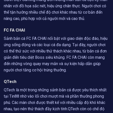
nhãn với đồ họa sắc nét, hiệu ứng chân thực. Người chơi có
thể tận hưởng nhiều chế độ chơi khác nhau từ cơ bản đến
nâng cao, phù hợp với cả người mới và cao thủ.
FC FA CHAI
Sảnh bắn cá FC FA CHAI nổi bật với giao diện độc đáo, hiệu
ứng sống động và các loại cá đa dạng. Tại đây, người chơi
có thể thử sức với nhiều thử thách khác nhau, từ bắn cá đơn
giản đến tiêu diệt Boss siêu khủng. FC FA CHAI còn mang
đến những vòng quay may mắn và sự kiện hấp dẫn giúp
người chơi tăng cơ hội trúng thưởng.
QTech
QTech là một trong những sảnh bắn cá được yêu thích nhất
tại Tin88 nhờ vào lối chơi mượt mà và phần thưởng phong
phú. Các màn chơi được thiết kế với nhiều cấp độ khó khác
nhau, tạo nên thử thách đầy kịch tính.QTech còn có chế độ