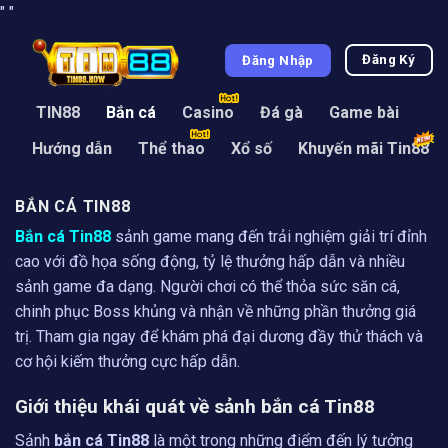
Chuyển
"
"
đến
Đăng Ký
nội
Đăng Nhập
dung
TIN88
Bắn cá
Casino
Đá gà
Game bài
Hướng dẫn
Thể thao
Xổ số
Khuyến mãi Tin88
BẮN CÁ TIN88
Bắn cá Tin88
sảnh game mang đến trải nghiệm giải trí đỉnh
cao với đồ họa sống động, tỷ lệ thưởng hấp dẫn và nhiều
sảnh game đa dạng. Người chơi có thể thỏa sức săn cá,
chinh phục Boss khủng và nhận về những phần thưởng giá
trị. Tham gia ngay để khám phá đại dương đầy thử thách và
cơ hội kiếm thưởng cực hấp dẫn.
Giới thiệu khái quát về sảnh bắn cá Tin88
Sảnh
bắn cá Tin88
là một trong những điểm đến lý tưởng