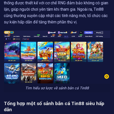
thống được thiết kế với cơ chế RNG đảm bảo không có gian
lận, giúp người chơi yên tâm khi tham gia. Ngoài ra, Tin88
cũng thường xuyên cập nhật các tính năng mới, tổ chức các
sự kiện hấp dẫn để tăng thêm phần thú vị.
Tìm hiểu sơ lược về sảnh bắn cá Tin88
Tổng hợp một số sảnh bắn cá Tin88 siêu hấp
dẫn