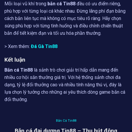
Mỗi loại vũ khí trong
bắn cá Tin88
đều có ưu điểm riêng,
phù hợp với từng loại cá khác nhau. Đừng lãng phí đạn bằng
cách bắn liên tục mà không có mục tiêu rõ ràng. Hãy chọn
súng phù hợp với từng tình huống và điều chỉnh chiến thuật
bắn để tiết kiệm đạn và tối ưu hóa phần thưởng.
> Xem thêm:
Đá Gà Tin88
Kết luận
Bắn cá Tin88
là sảnh trò chơi giải trí hấp dẫn mang đến
nhiều cơ hội săn thưởng giá trị. Với hệ thống sảnh chơi đa
dạng, tỷ lệ đổi thưởng cao và nhiều tính năng thú vị, đây là
lựa chọn lý tưởng cho những ai yêu thích dòng game bắn cá
đổi thưởng.
Bắn Cá Tin88
Bắn cá đại dương Tin88 – Thu hút đông