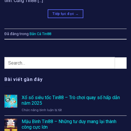
tính. Cùng Tin88 […]
Tiếp tục đọc
→
Đã đăng trong
Bắn Cá Tin88
Bài viết gần đây
Xổ số siêu tốc Tin88 – Trò chơi quay số hấp dẫn
năm 2025
ở
Chức năng bình luận bị tắt
Xổ
số
Mậu Binh Tin88 – Những tư duy mang lại thành
siêu
công cực lớn
tốc