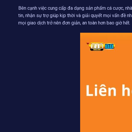
Bên cạnh việc cung cấp đa dạng sản phẩm cá cược, nhà c
tin, nhận sự trợ giúp kịp thời và giải quyết mọi vấn đề 
mọi giao dịch trở nên đơn giản, an toàn hơn bao giờ hết.