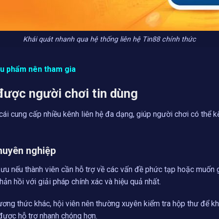
Khái quát nhanh qua hệ thống liên hệ Tin88 chính thức
êu phẩm nên tham gia
được người chơi tin dùng
ái cung cấp nhiều kênh liên hệ đa dạng, giúp người chơi có thể kế
chuyên nghiệp
u nếu thành viên cần hỗ trợ về các vấn đề phức tạp hoặc muốn gửi
hản hồi với giải pháp chính xác và hiệu quả nhất.
phương thức khác, hội viên nên thường xuyên kiểm tra hộp thư để 
 được hỗ trợ nhanh chóng hơn.