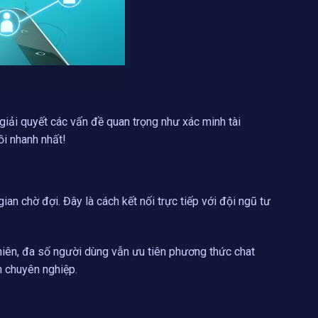
giải quyết các vấn đề quan trọng như xác minh tài
ồi nhanh nhất!
an chờ đợi. Đây là cách kết nối trực tiếp với đội ngũ tư
 nhiên, đa số người dùng vẫn ưu tiên phương thức chat
ấn chuyên nghiệp.