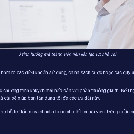
3 tình huống mà thành viên nên liên lạc với nhà cái
nắm rõ các điều khoản sử dụng, chính sách cược hoặc các quy địn
c chương trình khuyến mãi hấp dẫn với phần thưởng giá trị. Nếu n
hà cái sẽ giúp bạn tận dụng tối đa các ưu đãi này.
hỗ trợ tối ưu và nhanh chóng cho tất cả hội viên. Đừng ngần ng