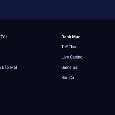
 Tôi
Danh Mục
Thể Thao
Live Casino
h Bảo Mật
Game Bài
n
Bắn Cá