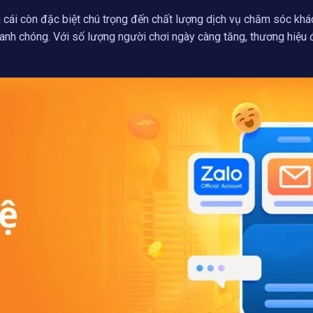
ái còn đặc biệt chú trọng đến chất lượng dịch vụ chăm sóc khách
nhanh chóng. Với số lượng người chơi ngày càng tăng, thương hiệu 