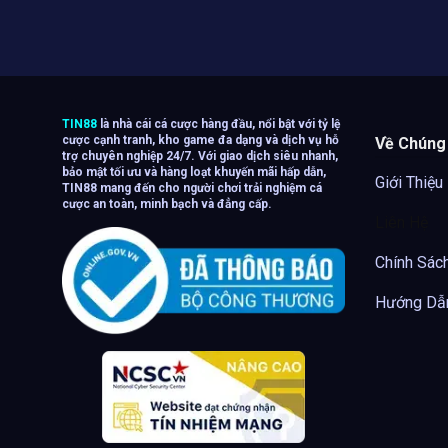
TIN88
là nhà cái cá cược hàng đầu, nổi bật với tỷ lệ
cược cạnh tranh, kho game đa dạng và dịch vụ hỗ
Về Chúng
trợ chuyên nghiệp 24/7. Với giao dịch siêu nhanh,
bảo mật tối ưu và hàng loạt khuyến mãi hấp dẫn,
Giới Thiệu
TIN88 mang đến cho người chơi trải nghiệm cá
cược an toàn, minh bạch và đẳng cấp.
Liên Hệ
Chính Sác
Hướng Dẫ