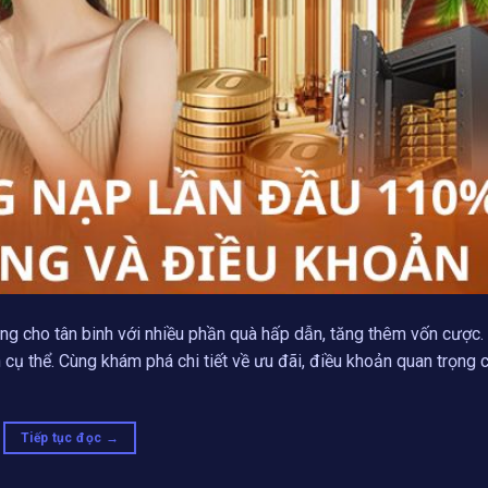
ng cho tân binh với nhiều phần quà hấp dẫn, tăng thêm vốn cược. 
 cụ thể. Cùng khám phá chi tiết về ưu đãi, điều khoản quan trọng
Tiếp tục đọc
→