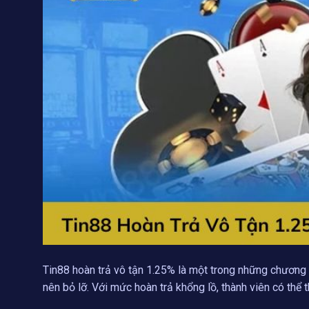
Tin88 hoàn trả vô tận 1.25% là một trong những chương 
nên bỏ lỡ. Với mức hoàn trả khổng lồ, thành viên có thể