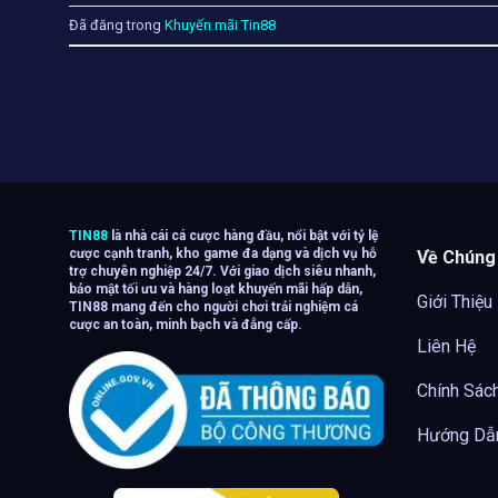
Đã đăng trong
Khuyến mãi Tin88
TIN88
là nhà cái cá cược hàng đầu, nổi bật với tỷ lệ
cược cạnh tranh, kho game đa dạng và dịch vụ hỗ
Về Chúng
trợ chuyên nghiệp 24/7. Với giao dịch siêu nhanh,
bảo mật tối ưu và hàng loạt khuyến mãi hấp dẫn,
Giới Thiệu
TIN88 mang đến cho người chơi trải nghiệm cá
cược an toàn, minh bạch và đẳng cấp.
Liên Hệ
Chính Sác
Hướng Dẫ