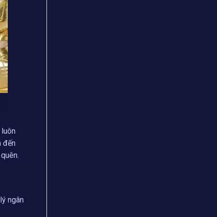
 luôn
m đến
 quên.
 lý ngân