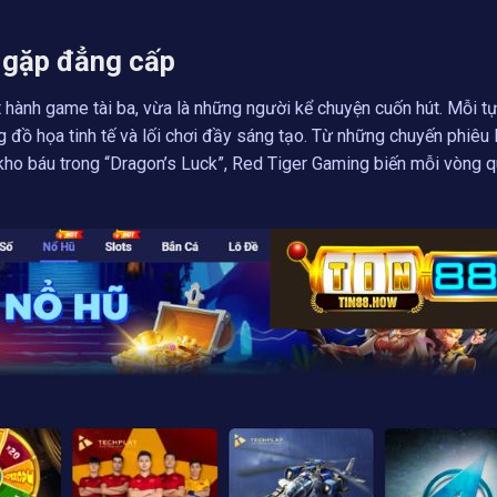
 gặp đẳng cấp
hành game tài ba, vừa là những người kể chuyện cuốn hút. Mỗi 
đồ họa tinh tế và lối chơi đầy sáng tạo. Từ những chuyến phiêu 
 kho báu trong “Dragon’s Luck”, Red Tiger Gaming biến mỗi vòng 