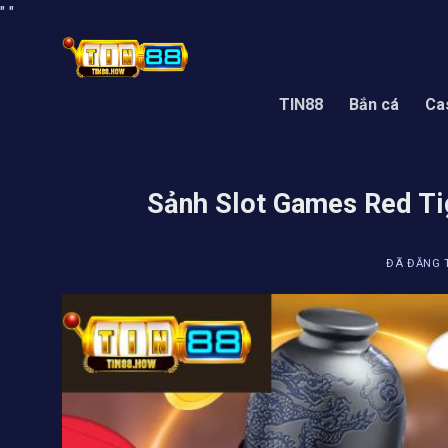
Chuyển
"
"
đến
nội
dung
TIN88
Bắn cá
Ca
Sảnh Slot Games Red Tig
ĐÃ ĐĂNG 