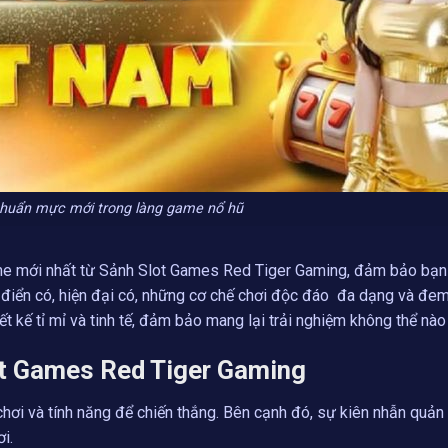
chuẩn mực mới trong làng game nổ hũ
me mới nhất từ Sảnh Slot Games Red Tiger Gaming, đảm bảo bạn
điển có, hiện đại có, những cơ chế chơi độc đáo đa dạng và đe
t kế tỉ mỉ và tinh tế, đảm bảo mang lại trải nghiệm không thể nào
lot Games Red Tiger Gaming
chơi và tính năng để chiến thắng. Bên cạnh đó, sự kiên nhẫn quản
i.