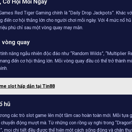
, Cơ Hội Mỗi Ngày
Games Red Tiger Gaming chính là “Daily Drop Jackpots”. Khác vớ
ng đến cơ hội thắng lớn cho người chơi mỗi ngày. Với 4 mức nổ hũ
 triệu phú chỉ sau một vòng quay may mắn.
g vòng quay
tính năng ngẫu nhiên độc đáo như “Random Wilds”, “Multiplier Re
à mang đến cơ hội thắng lớn. Mỗi vòng quay đều có thể trở thành m
ình.
e slot hấp dẫn tại Tin88
ổ hũ
ong các trò slot game lên một tầm cao hoàn toàn mới. Mỗi tựa
à chuyển động mượt mà. Từ những con rồng uy nghi trong “Dragon
”, mọi chi tiết đều được thể hiện một cách sống động và chân thự