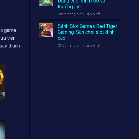
Đẳng cấp, đỉnh cao và
Trải
và
thưởng lớn
nghiệm
bí
ở
Chức năng bình luận bị tắt
sân
kíp
Sảnh
chơi
chinh
thể
đẳng
phục
Sảnh Slot Games Red Tiger
tựa game
thao
cấp
Gaming: Sân chơi slot đỉnh
B-
khó
cao
lưu trên
sport
quên
quay thành
ở
Chức năng bình luận bị tắt
–
2025
Sảnh
Đẳng
Slot
cấp,
Games
đỉnh
Red
cao
Tiger
và
Gaming:
thưởng
Sân
lớn
chơi
slot
đỉnh
cao