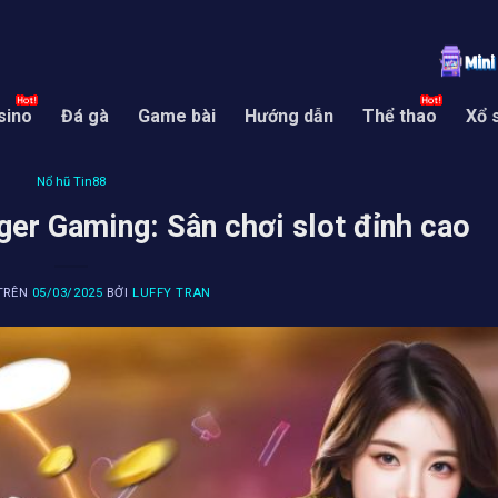
sino
Đá gà
Game bài
Hướng dẫn
Thể thao
Xổ 
Nổ hũ Tin88
er Gaming: Sân chơi slot đỉnh cao
TRÊN
05/03/2025
BỞI
LUFFY TRAN