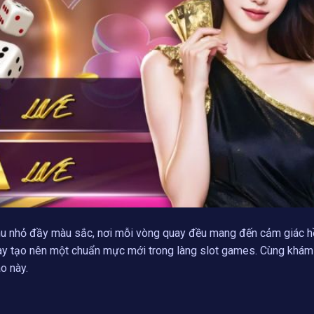
thu nhỏ đầy màu sắc, nơi mỗi vòng quay đều mang đến cảm giác h
 này tạo nên một chuẩn mực mới trong làng slot games. Cùng khám
o này.