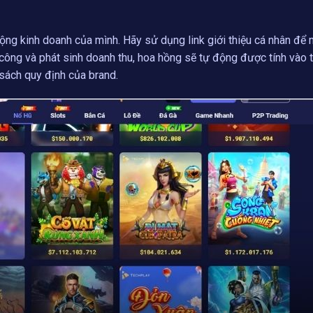
ộng kinh doanh của mình. Hãy sử dụng link giới thiệu cá nhân để
 công và phát sinh doanh thu, hoa hồng sẽ tự động được tính vào 
 sách quy định của brand.