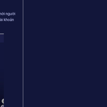
 mời người
tài khoản