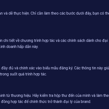
ản và dễ thực hiện. Chỉ cần làm theo các bước dưới đây, bạn có t
n chi tiết về chương trình hợp tác và các chính sách dành cho đại l
kinh doanh hấp dẫn này.
n đầy đủ và chính xác vào biểu mẫu đăng ký. Các thông tin này gi
rong suốt quá trình hợp tác.
inh từ thương hiệu. Hãy kiểm tra hộp thư đến của mình và làm th
 đồng hợp tác để chính thức trở thành đại lý của brand.