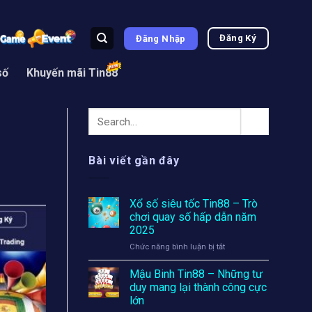
Đăng Ký
Đăng Nhập
số
Khuyến mãi Tin88
Bài viết gần đây
Xổ số siêu tốc Tin88 – Trò
chơi quay số hấp dẫn năm
2025
ở
Chức năng bình luận bị tắt
Xổ
số
Mậu Binh Tin88 – Những tư
siêu
duy mang lại thành công cực
tốc
lớn
Tin88