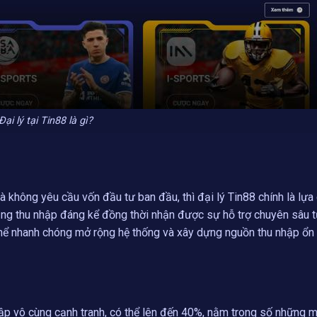
Đại lý tại Tin88 là gì?
không yêu cầu vốn đầu tư ban đầu, thì đại lý Tin88 chính là lựa 
tăng thu nhập đáng kể đồng thời nhận được sự hỗ trợ chuyên sâu t
 thể nhanh chóng mở rộng hệ thống và xây dựng nguồn thu nhập ổn
ập vô cùng cạnh tranh, có thể lên đến 40%, nằm trong số những 