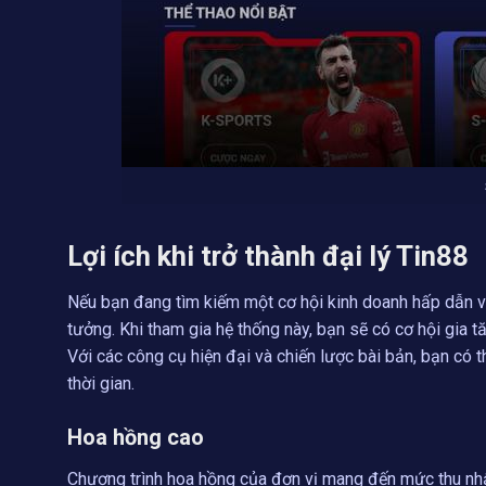
Lợi ích khi trở thành đại lý Tin88
Nếu bạn đang tìm kiếm một cơ hội kinh doanh hấp dẫn và 
tưởng. Khi tham gia hệ thống này, bạn sẽ có cơ hội gia 
Với các công cụ hiện đại và chiến lược bài bản, bạn có
thời gian.
Hoa hồng cao
Chương trình hoa hồng của đơn vị mang đến mức thu nh